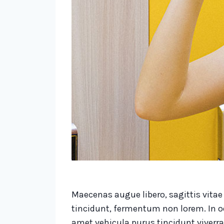
Maecenas augue libero, sagittis vita
tincidunt, fermentum non lorem. In od
amet vehicula purus tincidunt viverra