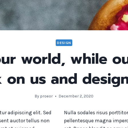
DESIGN
ur world, while ou
 on us and design
By
proeor
December 2, 2020
ur adipiscing elit. Sed
Nulla sodales risus porttito
sent auctor tellus non
pellentesque magna imperd