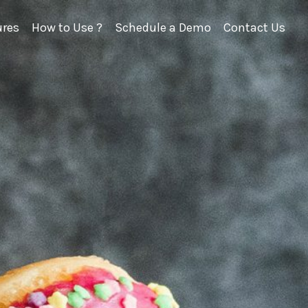
ures
How to Use ?
Schedule a Demo
Contact Us