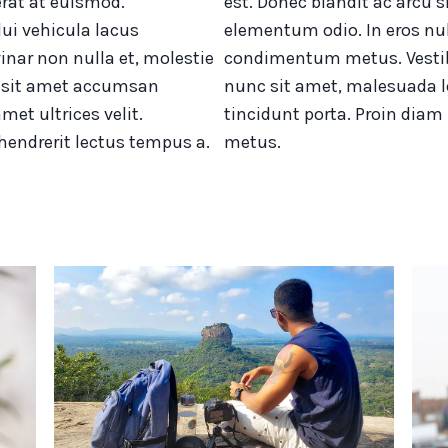
rat at euismod.
est. Donec blandit ac arcu s
ui vehicula lacus
elementum odio. In eros nul
inar non nulla et, molestie
condimentum metus. Vestibu
cu sit amet accumsan
nunc sit amet, malesuada le
met ultrices velit.
tincidunt porta. Proin diam 
 hendrerit lectus tempus a.
metus.