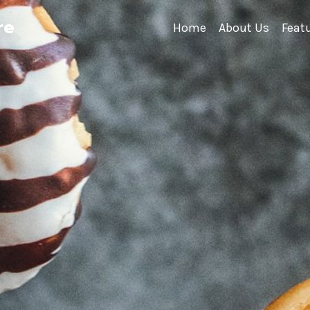
re
Home
About Us
Feat