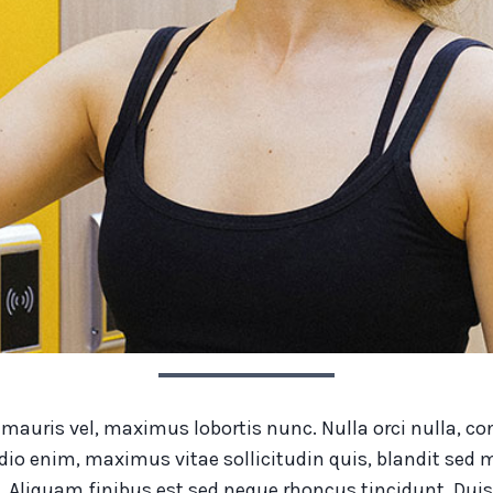
e mauris vel, maximus lobortis nunc. Nulla orci nulla
io enim, maximus vitae sollicitudin quis, blandit sed m
. Aliquam finibus est sed neque rhoncus tincidunt. Duis