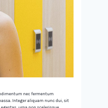
, condimentum nec fermentum
assa. Integer aliquam nunc dui, sit
 egestas, urna non scelerisque