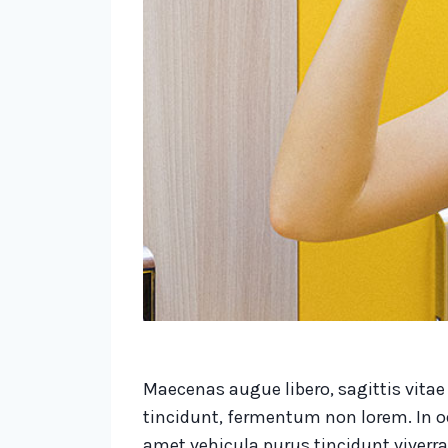
Maecenas augue libero, sagittis vita
tincidunt, fermentum non lorem. In od
amet vehicula purus tincidunt viverra