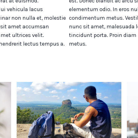
rat at euismod.
est. Donec blandit ac arcu s
ui vehicula lacus
elementum odio. In eros nul
inar non nulla et, molestie
condimentum metus. Vestibu
cu sit amet accumsan
nunc sit amet, malesuada le
met ultrices velit.
tincidunt porta. Proin diam 
 hendrerit lectus tempus a.
metus.