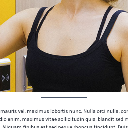
e mauris vel, maximus lobortis nunc. Nulla orci nulla
io enim, maximus vitae sollicitudin quis, blandit sed m
. Aliquam finibus est sed neque rhoncus tincidunt. Duis