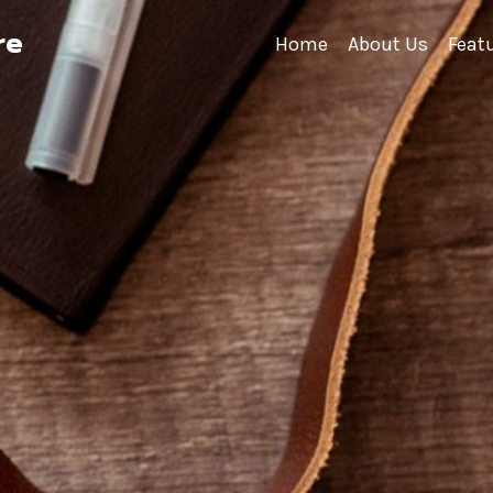
re
Home
About Us
Feat