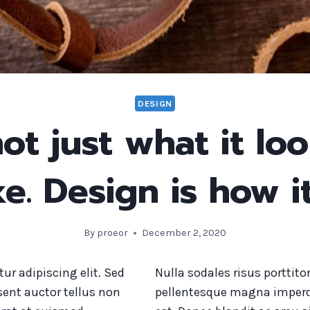
DESIGN
ot just what it lo
ike. Design is how i
By
proeor
December 2, 2020
ur adipiscing elit. Sed
Nulla sodales risus porttito
sent auctor tellus non
pellentesque magna imperd