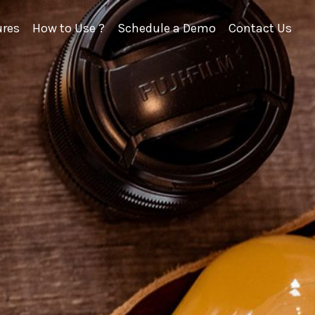
ures
How to Use ?
Schedule a Demo
Contact Us