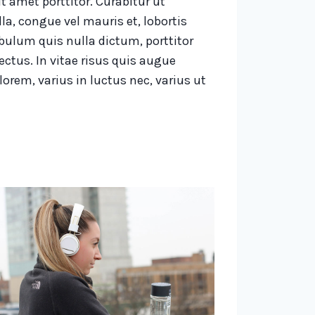
it amet porttitor. Curabitur ut
la, congue vel mauris et, lobortis
lum quis nulla dictum, porttitor
ctus. In vitae risus quis augue
lorem, varius in luctus nec, varius ut