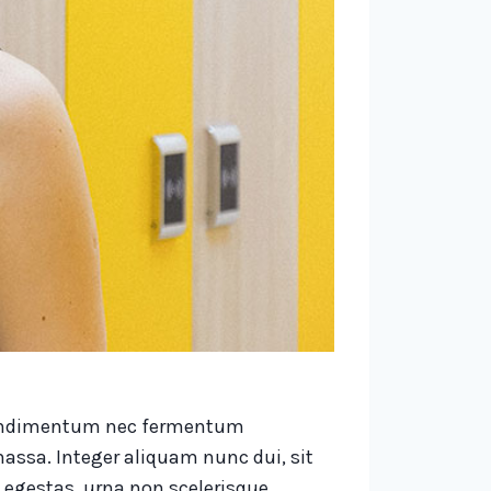
, condimentum nec fermentum
assa. Integer aliquam nunc dui, sit
 egestas, urna non scelerisque